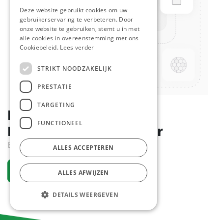
Deze website gebruikt cookies om uw
gebruikerservaring te verbeteren. Door
onze website te gebruiken, stemt u in met
alle cookies in overeenstemming met ons
Cookiebeleid.
Lees verder
STRIKT NOODZAKELIJK
PRESTATIE
TARGETING
B777 Mini Pizza Classico
FUNCTIONEEL
Banquet d'Or 36 x 157 gr
Bestelartikel
ALLES ACCEPTEREN
Vraag een account aan
ALLES AFWIJZEN
DETAILS WEERGEVEN