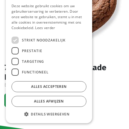
Deze website gebruikt cookies om uw
gebruikerservaring te verbeteren. Door
onze website te gebruiken, stemt u in met
alle cookies in overeenstemming met ons
Cookiebeleid.
Lees verder
STRIKT NOODZAKELIJK
PRESTATIE
TARGETING
7126 Cookie Duo Chocolade
FUNCTIONEEL
Pastridor 60 x 50 gr
Bestelartikel
ALLES ACCEPTEREN
Vraag een account aan
ALLES AFWIJZEN
DETAILS WEERGEVEN