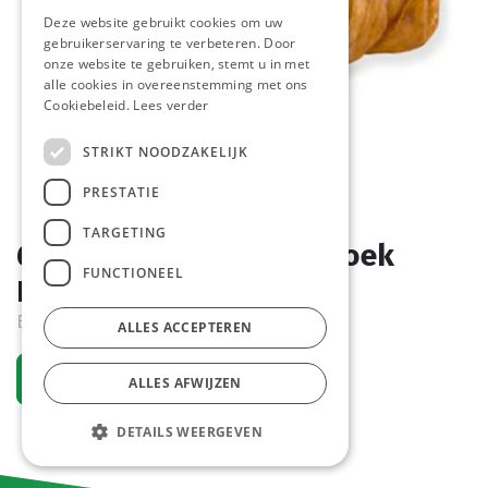
Deze website gebruikt cookies om uw
gebruikerservaring te verbeteren. Door
onze website te gebruiken, stemt u in met
alle cookies in overeenstemming met ons
Cookiebeleid.
Lees verder
STRIKT NOODZAKELIJK
PRESTATIE
TARGETING
6693 Mini Pecannotenkoek
FUNCTIONEEL
Pastridor 120 x 40 gr
Bestelartikel
ALLES ACCEPTEREN
Vraag een account aan
ALLES AFWIJZEN
DETAILS WEERGEVEN