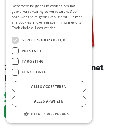
Deze website gebruikt cookies om uw
gebruikerservaring te verbeteren. Door
onze website te gebruiken, stemt u in met
alle cookies in overeenstemming met ons
Cookiebeleid.
Lees verder
STRIKT NOODZAKELIJK
PRESTATIE
TARGETING
203521 Sausdispenser met
FUNCTIONEEL
pomp - Rood - Hendi
Bestelartikel
ALLES ACCEPTEREN
ALLES AFWIJZEN
Vraag een account aan
DETAILS WEERGEVEN