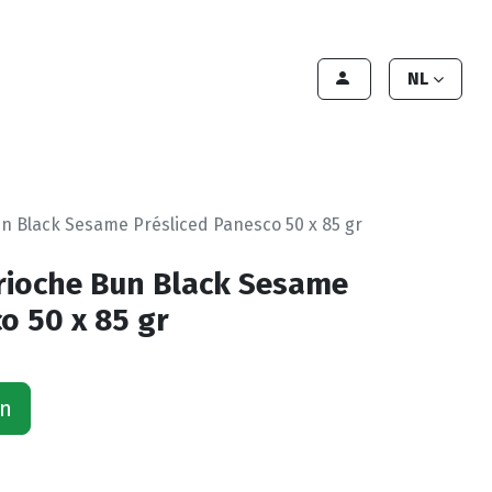
lant worden
Contact
Handleiding
NL
n Black Sesame Présliced Panesco 50 x 85 gr
rioche Bun Black Sesame
o 50 x 85 gr
an