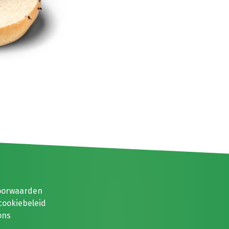
oorwaarden
cookiebeleid
ons