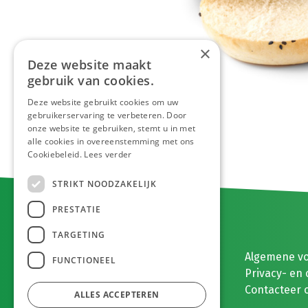
×
Deze website maakt
gebruik van cookies.
Deze website gebruikt cookies om uw
gebruikerservaring te verbeteren. Door
onze website te gebruiken, stemt u in met
alle cookies in overeenstemming met ons
Cookiebeleid.
Lees verder
STRIKT NOODZAKELIJK
PRESTATIE
TARGETING
E. MEEUWISSEN BV
Algemene v
FUNCTIONEEL
Gaston Eyskenslaan 2
Privacy- en 
3900 Pelt, België
Contacteer 
ALLES ACCEPTEREN