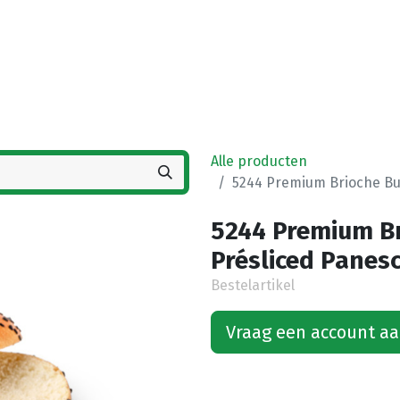
Startpagina
Winkel
Vestigingen
Deals
K
Alle producten
5244 Premium Brioche Bu
5244 Premium B
Présliced Panesc
Bestelartikel
Vraag een account a