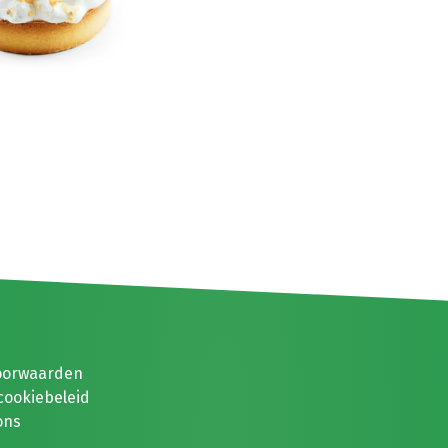
oorwaarden
cookiebeleid
ons