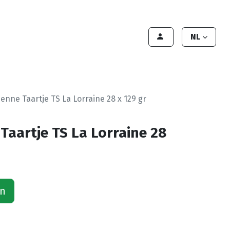
lant worden
Contact
Handleiding
NL
ienne Taartje TS La Lorraine 28 x 129 gr
 Taartje TS La Lorraine 28
an