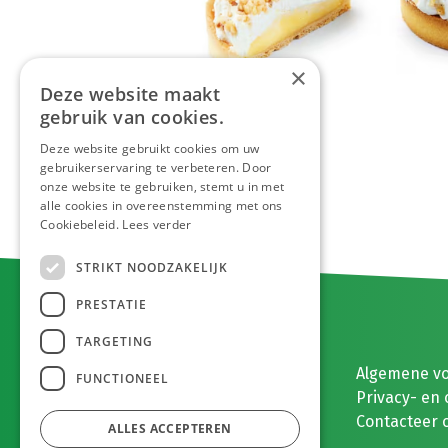
×
Deze website maakt
gebruik van cookies.
Deze website gebruikt cookies om uw
gebruikerservaring te verbeteren. Door
onze website te gebruiken, stemt u in met
alle cookies in overeenstemming met ons
Cookiebeleid.
Lees verder
STRIKT NOODZAKELIJK
PRESTATIE
TARGETING
E. MEEUWISSEN BV
Algemene v
FUNCTIONEEL
Gaston Eyskenslaan 2
Privacy- en 
3900 Pelt, België
Contacteer 
ALLES ACCEPTEREN