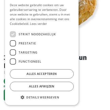
Deze website gebruikt cookies om uw
gebruikerservaring te verbeteren. Door
onze website te gebruiken, stemt u in met
alle cookies in overeenstemming met ons
Cookiebeleid.
Lees verder
STRIKT NOODZAKELIJK
PRESTATIE
TARGETING
3955 Café Hamburger Bun
FUNCTIONEEL
Pastridor 35 x 100 gr
Bestelartikel
ALLES ACCEPTEREN
ALLES AFWIJZEN
Vraag een account aan
DETAILS WEERGEVEN