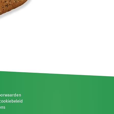
oorwaarden
cookiebeleid
ons