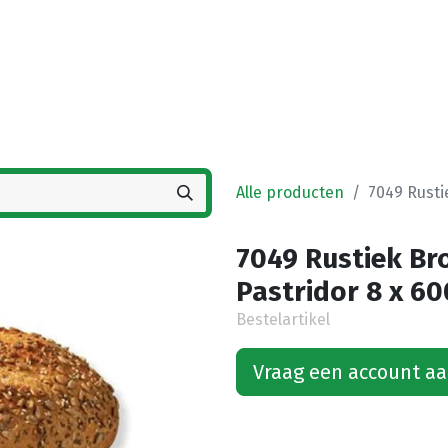
Startpagina
Winkel
Vestigingen
Deals
K
Alle producten
7049 Rusti
7049 Rustiek B
Pastridor 8 x 60
Bestelartikel
Vraag een account a