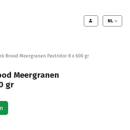
lant worden
Contact
Handleiding
NL
ek Brood Meergranen Pastridor 8 x 600 gr
rood Meergranen
0 gr
an