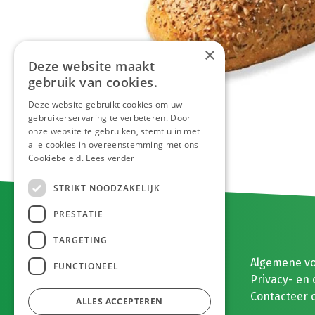
×
Deze website maakt
gebruik van cookies.
Deze website gebruikt cookies om uw
gebruikerservaring te verbeteren. Door
onze website te gebruiken, stemt u in met
alle cookies in overeenstemming met ons
Cookiebeleid.
Lees verder
STRIKT NOODZAKELIJK
PRESTATIE
TARGETING
E. MEEUWISSEN BV
Algemene v
FUNCTIONEEL
Gaston Eyskenslaan 2
Privacy- en 
3900 Pelt, België
Contacteer 
ALLES ACCEPTEREN