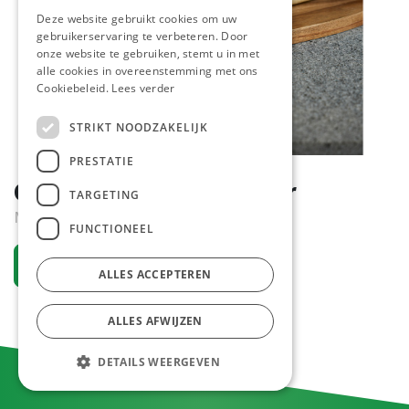
Deze website gebruikt cookies om uw
gebruikerservaring te verbeteren. Door
onze website te gebruiken, stemt u in met
alle cookies in overeenstemming met ons
Cookiebeleid.
Lees verder
STRIKT NOODZAKELIJK
PRESTATIE
Chef Panini Zalm 200 gr
TARGETING
Nieuw
FUNCTIONEEL
Vraag een account aan
ALLES ACCEPTEREN
ALLES AFWIJZEN
DETAILS WEERGEVEN