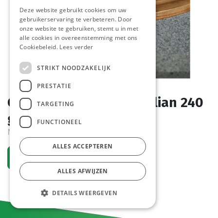
Deze website gebruikt cookies om uw
gebruikerservaring te verbeteren. Door
onze website te gebruiken, stemt u in met
alle cookies in overeenstemming met ons
Cookiebeleid.
Lees verder
STRIKT NOODZAKELIJK
PRESTATIE
Chef Panini Serrano Italian 240
TARGETING
gr
FUNCTIONEEL
Nieuw
ALLES ACCEPTEREN
Vraag een account aan
ALLES AFWIJZEN
DETAILS WEERGEVEN