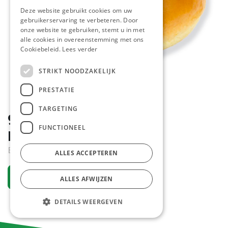
Deze website gebruikt cookies om uw
gebruikerservaring te verbeteren. Door
onze website te gebruiken, stemt u in met
alle cookies in overeenstemming met ons
Cookiebeleid.
Lees verder
STRIKT NOODZAKELIJK
PRESTATIE
TARGETING
9706 Potato Bun 10 cm
FUNCTIONEEL
Pastridor 3 x 15 x 65 gr
Bestelartikel
ALLES ACCEPTEREN
Vraag een account aan
ALLES AFWIJZEN
DETAILS WEERGEVEN