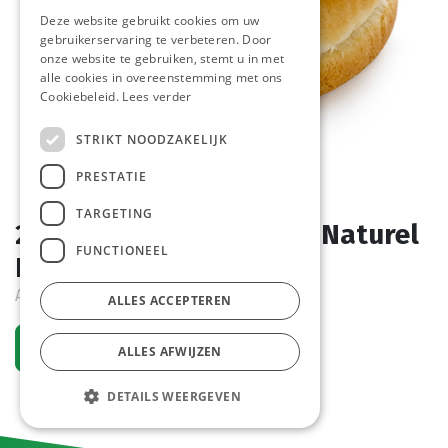
Deze website gebruikt cookies om uw
gebruikerservaring te verbeteren. Door
onze website te gebruiken, stemt u in met
alle cookies in overeenstemming met ons
Cookiebeleid.
Lees verder
STRIKT NOODZAKELIJK
PRESTATIE
TARGETING
227153 Hamburger Bun Naturel
FUNCTIONEEL
Pastridor 48 x 55 gr
Actief
ALLES ACCEPTEREN
Vraag een account aan
ALLES AFWIJZEN
DETAILS WEERGEVEN