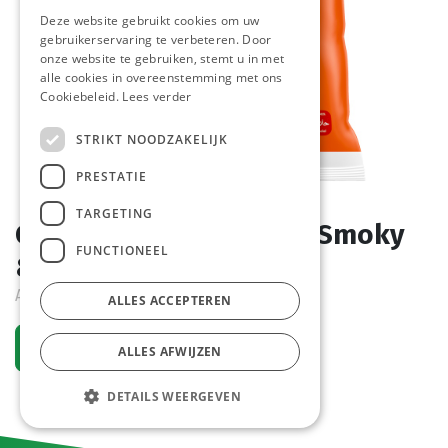
Deze website gebruikt cookies om uw
gebruikerservaring te verbeteren. Door
onze website te gebruiken, stemt u in met
alle cookies in overeenstemming met ons
Cookiebeleid.
Lees verder
STRIKT NOODZAKELIJK
PRESTATIE
TARGETING
Chicken Rings Sweet & Smoky
FUNCTIONEEL
& Crispy Goodlife 1 kg
Actief
ALLES ACCEPTEREN
Vraag een account aan
ALLES AFWIJZEN
DETAILS WEERGEVEN