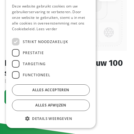
Deze website gebruikt cookies om uw
gebruikerservaring te verbeteren. Door
onze website te gebruiken, stemt u in met
alle cookies in overeenstemming met ons
Cookiebeleid.
Lees verder
STRIKT NOODZAKELIJK
PRESTATIE
Bestekzakjes Grijs / Blauw 100
TARGETING
st
FUNCTIONEEL
Bestelartikel
ALLES ACCEPTEREN
Vraag een account aan
ALLES AFWIJZEN
DETAILS WEERGEVEN