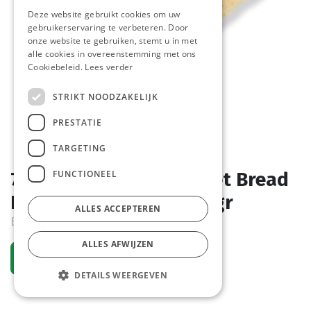
Deze website gebruikt cookies om uw
gebruikerservaring te verbeteren. Door
onze website te gebruiken, stemt u in met
alle cookies in overeenstemming met ons
Cookiebeleid.
Lees verder
STRIKT NOODZAKELIJK
PRESTATIE
TARGETING
FUNCTIONEEL
7607 Mini Naanta Pocket Bread
Pastridor 40 x 2 x 18,5 gr
ALLES ACCEPTEREN
Bestelartikel
ALLES AFWIJZEN
Vraag een account aan
DETAILS WEERGEVEN