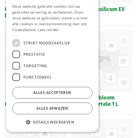
Deze website gebruikt cookies om uw
Olijfolie Extra Vierge
Olijfolie Basilicum EV
gebruikerservaring te verbeteren. Door
Delizio 1 L
250 ml
onze website te gebruiken, stemt u in met
alle cookies in overeenstemming met ons
Cookiebeleid.
Lees verder
STRIKT NOODZAKELIJK
PRESTATIE
TARGETING
FUNCTIONEEL
ALLES ACCEPTEREN
Olie Zonnebloem
Olijfolie Look EV 250 ml
Vandemoortele 1 L
ALLES AFWIJZEN
DETAILS WEERGEVEN