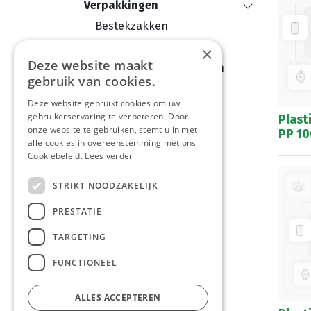
Verpakkingen
Bestekzakken
Menuboxen
×
Deze website maakt
Saté - Brochette stokken
gebruik van cookies.
Korven
Deze website gebruikt cookies om uw
Servetten
gebruikerservaring te verbeteren. Door
Plast
onze website te gebruiken, stemt u in met
Microgolf
PP 10
alle cookies in overeenstemming met ons
Kaarsen
Cookiebeleid.
Lees verder
Presenteerschaaltjes
STRIKT NOODZAKELIJK
Verpakkingsmateriaal
PRESTATIE
Kinderbox
Tafelbenodigdheden
TARGETING
Snackschaaltjes
FUNCTIONEEL
Frietbakjes
Soeppot
ALLES ACCEPTEREN