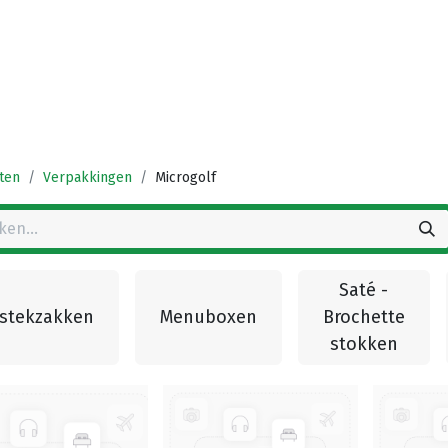
Startpagina
Winkel
Vestigingen
Deals
K
ten
Verpakkingen
Microgolf
Saté -
stekzakken
Menuboxen
Brochette
stokken