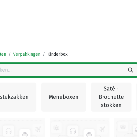
Startpagina
Winkel
Vestigingen
Deals
K
ten
Verpakkingen
Kinderbox
Saté -
stekzakken
Menuboxen
Brochette
stokken