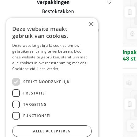
Verpakkingen
Bestekzakken
Menuboxen
×
Deze website maakt
Saté - Brochette stokken
gebruik van cookies.
Korven
Deze website gebruikt cookies om uw
Servetten
gebruikerservaring te verbeteren. Door
Inpak
onze website te gebruiken, stemt u in met
Microgolf
48 st
alle cookies in overeenstemming met ons
Kaarsen
Cookiebeleid.
Lees verder
Presenteerschaaltjes
STRIKT NOODZAKELIJK
Verpakkingsmateriaal
PRESTATIE
Kinderbox
Tafelbenodigdheden
TARGETING
Snackschaaltjes
FUNCTIONEEL
Frietbakjes
Soeppot
ALLES ACCEPTEREN