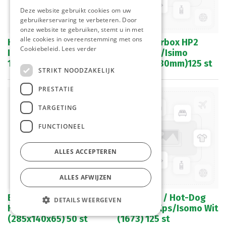
Deze website gebruikt cookies om uw
gebruikerservaring te verbeteren. Door
onze website te gebruiken, stemt u in met
alle cookies in overeenstemming met ons
Hamburgerbox Groot
Hamburgerbox HP2
Cookiebeleid.
Lees verder
Isomo Cream IP 6 (1659)
(1675) Xps/Isimo
125 st
(185x155x80mm)125 st
STRIKT NOODZAKELIJK
PRESTATIE
TARGETING
FUNCTIONEEL
ALLES ACCEPTEREN
ALLES AFWIJZEN
Baguette Box Take
Rib Burger / Hot-Dog
DETAILS WEERGEVEN
Home 1677 Champagne
Box Re-8 Xps/Isomo Wit
(285x140x65) 50 st
(1673) 125 st