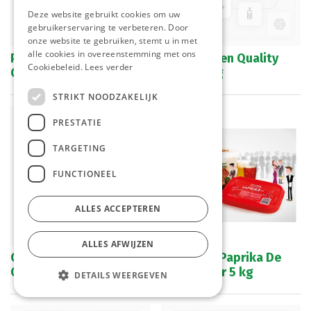
Deze website gebruikt cookies om uw
gebruikerservaring te verbeteren. Door
onze website te gebruiken, stemt u in met
alle cookies in overeenstemming met ons
Pinda Wasabi Rond
Mixed Noten Quality
Cookiebeleid.
Lees verder
Quality Nuts 125 gr
Nuts 1,5 kg
STRIKT NOODZAKELIJK
PRESTATIE
TARGETING
FUNCTIONEEL
ALLES ACCEPTEREN
ALLES AFWIJZEN
Cashewnoten 320
Notenmix Paprika De
Quality Nuts 1,6 kg
Notekraker 5 kg
DETAILS WEERGEVEN