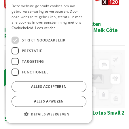
Deze website gebruikt cookies om uw
gebruikerservaring te verbeteren. Door
onze website te gebruiken, stemt u in met
alle cookies in overeenstemming met ons
Mignonnetten
Cookiebeleid.
Lees verder
Koekjes Boudoir Lu
Chocolade Melk Côte
Pakje 165 gr
d'or 120 st
STRIKT NOODZAKELIJK
PRESTATIE
Bestelartikel
TARGETING
FUNCTIONEEL
ALLES ACCEPTEREN
ALLES AFWIJZEN
Speculaas Lotus Small 2
DETAILS WEERGEVEN
Spinning Pop Mix 15 gr
x 125 gr