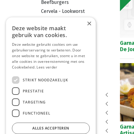
Beefburgers
Cervela - Lookworst
Kaaskroketten
×
Deze website maakt
Vleeskroketten
gebruik van cookies.
Garnaalkroketten
Garna
Deze website gebruikt cookies om uw
Braadworsten
De Jo
gebruikerservaring te verbeteren. Door
onze website te gebruiken, stemt u in met
Loempia's
alle cookies in overeenstemming met ons
Pikant
Cookiebeleid.
Lees verder
Diversen
STRIKT NOODZAKELIJK
Diverse Kroketten
PRESTATIE
Mini snacks
TARGETING
Sauzen
Vetten en Oliën
FUNCTIONEEL
Broodproducten
Garna
ALLES ACCEPTEREN
Koelvers
Artis