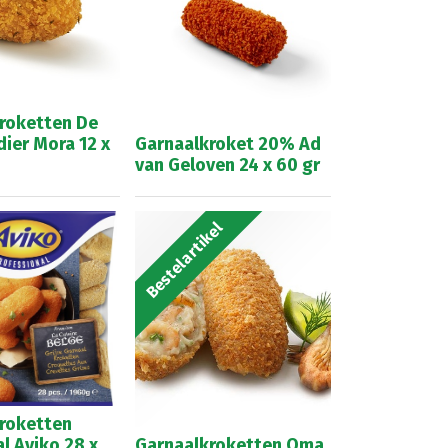
roketten De
ier Mora 12 x
Garnaalkroket 20% Ad
van Geloven 24 x 60 gr
Bestelartikel
roketten
l Aviko 28 x
Garnaalkroketten Oma