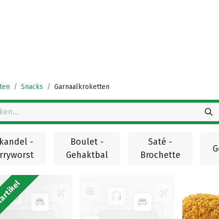
Startpagina
Winkel
Vestigingen
Deals
K
ten
Snacks
Garnaalkroketten
ikandel -
Boulet -
Saté -
G
rryworst
Gehaktbal
Brochette
artikel