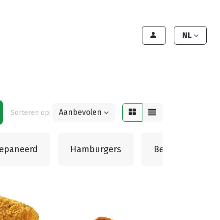
lant worden
Contact
Handleiding
NL
Aanbevolen
Sorteren op:
epaneerd
Hamburgers
Beefburgers