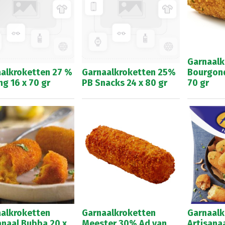
Garnaalk
alkroketten 27 %
Garnaalkroketten 25%
Bourgond
ng 16 x 70 gr
PB Snacks 24 x 80 gr
70 gr
alkroketten
Garnaalkroketten
Garnaalk
anaal Bubba 20 x
Meester 30% Ad van
Artisanaa