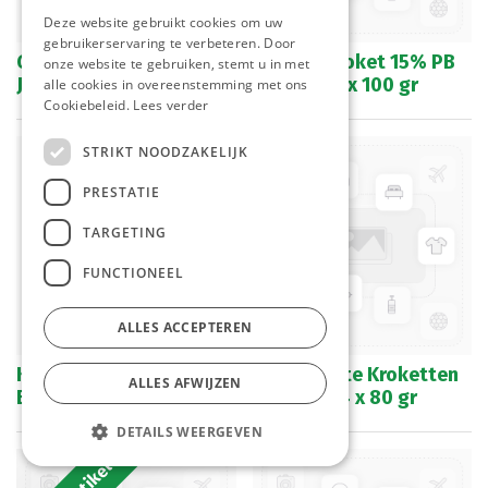
Deze website gebruikt cookies om uw
gebruikerservaring te verbeteren. Door
Goulashkroket 10% De
Goulashkroket 15% PB
onze website te gebruiken, stemt u in met
Jong 28 x 90 gr
Snacks 24 x 100 gr
alle cookies in overeenstemming met ons
Cookiebeleid.
Lees verder
STRIKT NOODZAKELIJK
PRESTATIE
TARGETING
FUNCTIONEEL
ALLES ACCEPTEREN
Kaas Groenten Schijf
RTL Groente Kroketten
ALLES AFWIJZEN
Beckers 30 x 125 gr
VA Foods 4 x 80 gr
DETAILS WEERGEVEN