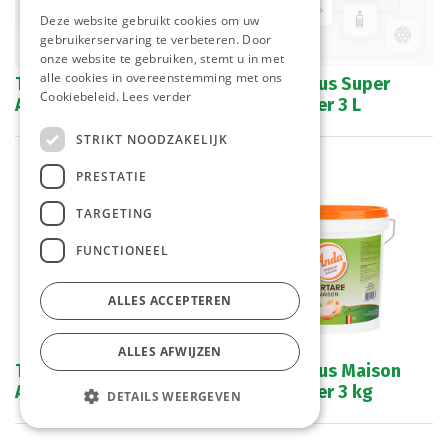
Deze website gebruikt cookies om uw
gebruikerservaring te verbeteren. Door
onze website te gebruiken, stemt u in met
alle cookies in overeenstemming met ons
Tartaar Saus Super
Tartaar Saus Super
Cookiebeleid.
Lees verder
Anda Emmer 9,5 kg
Anda Emmer 3 L
STRIKT NOODZAKELIJK
PRESTATIE
TARGETING
FUNCTIONEEL
ALLES ACCEPTEREN
ALLES AFWIJZEN
Tartaar Saus Maison
Tartaar Saus Maison
Anda Emmer 9,5 kg
Anda Emmer 3 kg
DETAILS WEERGEVEN