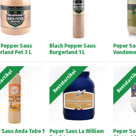
 Pepper Saus
Black Pepper Saus
Peper Sa
rland Pet 3 L
Burgerland 1 L
Vandemoo
artikel
Bestelartikel
Bestelarti
 Saus Anda Tube 1
Peper Saus La William
Peper Sa