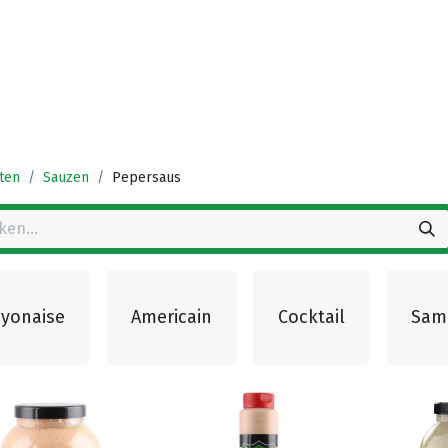
Startpagina
Winkel
Vestigingen
Deals
K
ten
Sauzen
Pepersaus
yonaise
Americain
Cocktail
Sam