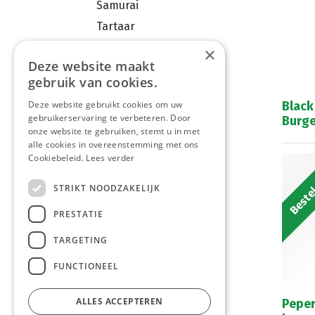
Samurai
Tartaar
Andalouse
×
Deze website maakt
Ketchup
gebruik van cookies.
Burgersaus
Black
Deze website gebruikt cookies om uw
Martino
gebruikerservaring te verbeteren. Door
Burge
onze website te gebruiken, stemt u in met
Brasil
alle cookies in overeenstemming met ons
Knoflook / Pita saus
Cookiebeleid.
Lees verder
Bestel
Hannibal
STRIKT NOODZAKELIJK
Curry
PRESTATIE
Kaassaus
Pepersaus
TARGETING
Barbecue
FUNCTIONEEL
Mosterd
Mammouth
ALLES ACCEPTEREN
Peper