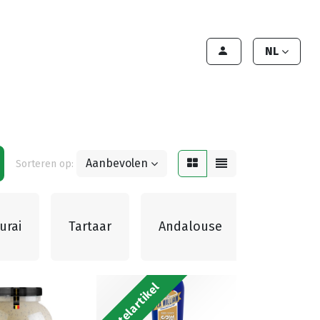
lant worden
Contact
Handleiding
NL
Aanbevolen
Sorteren op:
urai
Tartaar
Andalouse
Ketchup
Bestelartikel