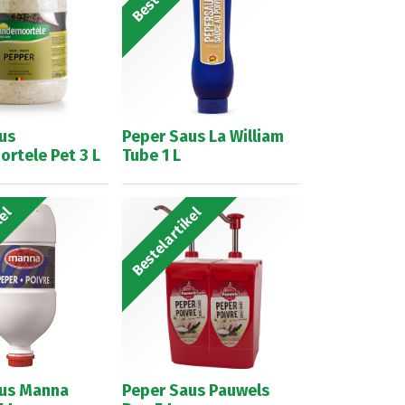
us
Peper Saus La William
rtele Pet 3 L
Tube 1 L
kel
Bestelartikel
us Manna
Peper Saus Pauwels