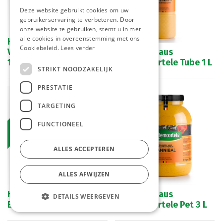
Deze website gebruikt cookies om uw
gebruikerservaring te verbeteren. Door
onze website te gebruiken, stemt u in met
alle cookies in overeenstemming met ons
Hannibal Saus
Cookiebeleid.
Lees verder
Vandemoortele Emmer
Hannibal Saus
10 L
Vandemoortele Tube 1 L
STRIKT NOODZAKELIJK
PRESTATIE
Bestelartikel
TARGETING
FUNCTIONEEL
ALLES ACCEPTEREN
ALLES AFWIJZEN
Hannibal Saus Anda
Hannibal Saus
DETAILS WEERGEVEN
Emmer 3 L
Vandemoortele Pet 3 L