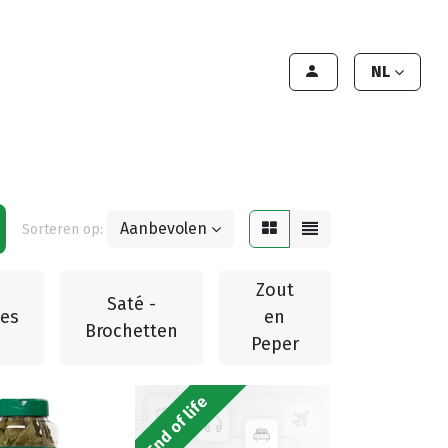
lant worden
Contact
Handleiding
NL
Aanbevolen
Sorteren op:
Zout
Saté -
es
en
Brochetten
Peper
End of life