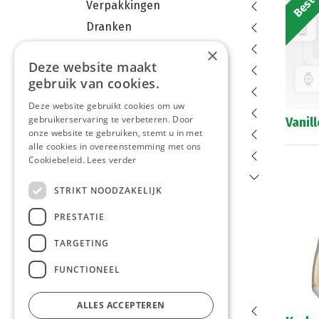
Verpakkingen
Dranken
Aardappelproducten
×
Deze website maakt
Diepvries
gebruik van cookies.
Dessert
Deze website gebruikt cookies om uw
Groenten en fruit
gebruikerservaring te verbeteren. Door
Vanill
onze website te gebruiken, stemt u in met
Droge Voeding
alle cookies in overeenstemming met ons
Conserven en bokalen
Cookiebeleid.
Lees verder
Kruiden
STRIKT NOODZAKELIJK
Specerijen
PRESTATIE
Smaakversterkers
Marinades
TARGETING
Saté - Brochetten
FUNCTIONEEL
Zout en Peper
ALLES ACCEPTEREN
Snoepgoed