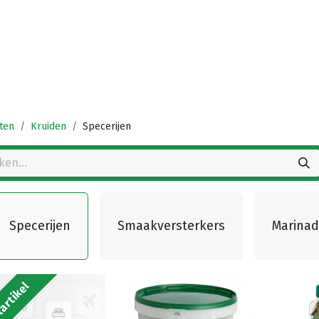
Startpagina
Winkel
Vestigingen
Deals
K
ten
Kruiden
Specerijen
Specerijen
Smaakversterkers
Marinad
artikel