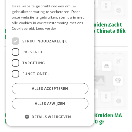
Deze website gebruikt cookies om uw
gebruikerservaring te verbeteren. Door
onze website te gebruiken, stemt u in met
alle cookies in overeenstemming met ons
Paprika Kruiden Zacht
Cookiebeleid.
Lees verder
Ketjap Manis Conimex
Gerookt La Chinata Blik
Can 2,5 L
70 gr
STRIKT NOODZAKELIJK
PRESTATIE
TARGETING
FUNCTIONEEL
ALLES ACCEPTEREN
ALLES AFWIJZEN
Kip Kruiden R.A. Zak 10
Spaghetti Kruiden MA
DETAILS WEERGEVEN
kg
R.A. Pot 600 gr