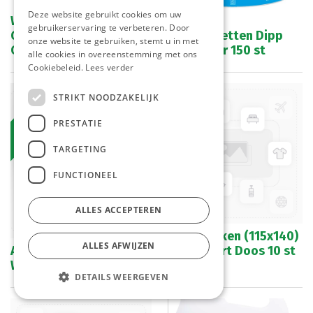
Deze website gebruikt cookies om uw
Wasverzachter Geco.
gebruikerservaring te verbeteren. Door
Green Thee Dipp (52)
Afwastabletten Dipp
onze website te gebruiken, stemt u in met
Can 5 L
(28) Emmer 150 st
alle cookies in overeenstemming met ons
Cookiebeleid.
Lees verder
End of life
STRIKT NOODZAKELIJK
PRESTATIE
TARGETING
FUNCTIONEEL
ALLES ACCEPTEREN
Vuilniszakken (115x140)
ALLES AFWIJZEN
Aftrekker Wit Met
240 lt Zwart Doos 10 st
Waterrand 35 cm 1 st
x 10 rol
DETAILS WEERGEVEN