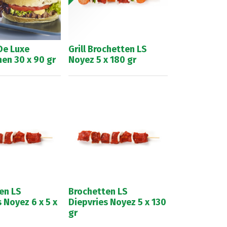
De Luxe
Grill Brochetten LS
en 30 x 90 gr
Noyez 5 x 180 gr
en LS
Brochetten LS
 Noyez 6 x 5 x
Diepvries Noyez 5 x 130
gr