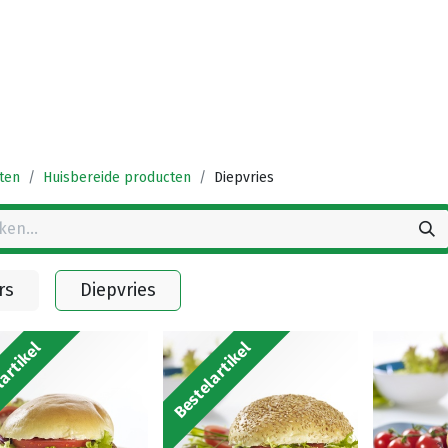
Startpagina
Winkel
Vestigingen
Deals
K
ten
Huisbereide producten
Diepvries
rs
Diepvries
artikel
Bestelartikel