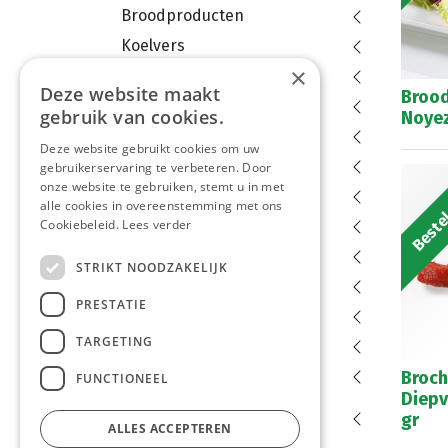
Broodproducten
Koelvers
×
Verpakkingen
Deze website maakt
Brood
Dranken
gebruik van cookies.
Noyez
Aardappelproducten
Deze website gebruikt cookies om uw
Diepvries
gebruikerservaring te verbeteren. Door
Bestel
onze website te gebruiken, stemt u in met
Dessert
alle cookies in overeenstemming met ons
Cookiebeleid.
Groenten en fruit
Lees verder
Droge Voeding
STRIKT NOODZAKELIJK
Conserven en bokalen
PRESTATIE
Kruiden
TARGETING
Snoepgoed
Hygiëne
Broch
FUNCTIONEEL
Diepv
Horecamateriaal en
gr
ALLES ACCEPTEREN
toebehoren