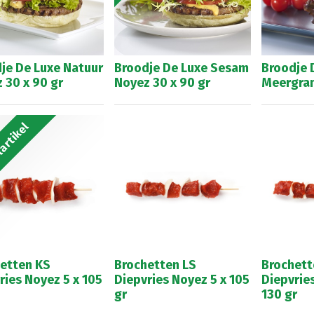
je De Luxe Natuur
Broodje De Luxe Sesam
Broodje 
 30 x 90 gr
Noyez 30 x 90 gr
Meergran
artikel
etten KS
Brochetten LS
Brochett
ries Noyez 5 x 105
Diepvries Noyez 5 x 105
Diepvries
gr
130 gr