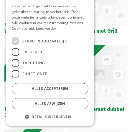
Deze website gebruikt cookies om uw
gebruikerservaring te verbeteren. Door
onze website te gebruiken, stemt u in met
alle cookies in overeenstemming met ons
580233 Keuken
Cookiebeleid.
Lees verder
Weegschaal 15 kg Hendi
Magnetron met Grill
STRIKT NOODZAKELIJK
Bestelartikel
Bestelartikel
PRESTATIE
TARGETING
FUNCTIONEEL
ALLES ACCEPTEREN
ALLES AFWIJZEN
Friteuse Kichen Line 6L
Tosti-Apparaat dubbel
230V 3300W
Caterchef
DETAILS WEERGEVEN