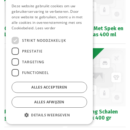
Deze website gebruikt cookies om uw
gebruikerservaring te verbeteren. Door
onze website te gebruiken, stemt u in met
alle cookies in overeenstemming met ons
Gratinoise Fijne Kruiden
Gratinoise Met Spek en
Cookiebeleid.
Lees verder
Look Knorr 400 ml
Ui Knorr Glas 400 ml
STRIKT NOODZAKELIJK
PRESTATIE
Bestelartikel
TARGETING
FUNCTIONEEL
ALLES ACCEPTEREN
ALLES AFWIJZEN
Pesto Verde Rodolfi 190
Bami Goreng Schalen
DETAILS WEERGEVEN
gr
Mabos 10 x 400 gr