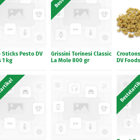
 Sticks Pesto DV
Grissini Torinesi Classic
Croutons
 1 kg
La Mole 800 gr
DV Foods
artikel
Bestelarti