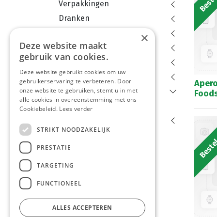
Verpakkingen
Dranken
Aardappelproducten
×
Deze website maakt
Diepvries
gebruik van cookies.
Dessert
Deze website gebruikt cookies om uw
Groenten en fruit
gebruikerservaring te verbeteren. Door
Apero
onze website te gebruiken, stemt u in met
Droge Voeding
Foods
alle cookies in overeenstemming met ons
Fond
Cookiebeleid.
Lees verder
Deegwaren
Bestel
STRIKT NOODZAKELIJK
Soepen
PRESTATIE
Gedroogde Voeding
Bloem
TARGETING
Warme Dranken
FUNCTIONEEL
Sauzen
Bouillons
ALLES ACCEPTEREN