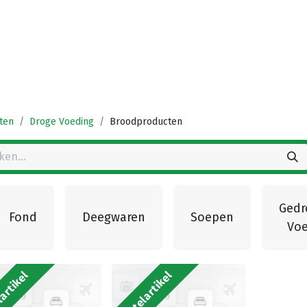
Startpagina
Winkel
Vestigingen
Deals
K
ten
Droge Voeding
Broodproducten
Gedr
Fond
Deegwaren
Soepen
Voe
artikel
Bestelartikel