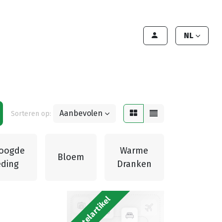
lant worden
Contact
Handleiding
NL
Aanbevolen
Sorteren op:
oogde
Warme
Bloem
Sauzen
ding
Dranken
Bestelartikel