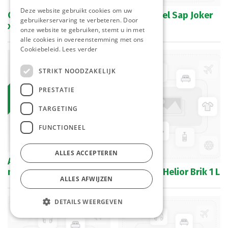
Deze website gebruikt cookies om uw
Capri Sun Orange 4 x 10
Sinaasappel Sap Joker
gebruikerservaring te verbeteren. Door
x 20 cl
Pet 1 L
onze website te gebruiken, stemt u in met
alle cookies in overeenstemming met ons
Cookiebeleid.
Lees verder
Bestelartikel
STRIKT NOODZAKELIJK
PRESTATIE
TARGETING
FUNCTIONEEL
ALLES ACCEPTEREN
ACE Santal Brik 3 x 200
ml
Appel Sap Helior Brik 1 L
ALLES AFWIJZEN
DETAILS WEERGEVEN