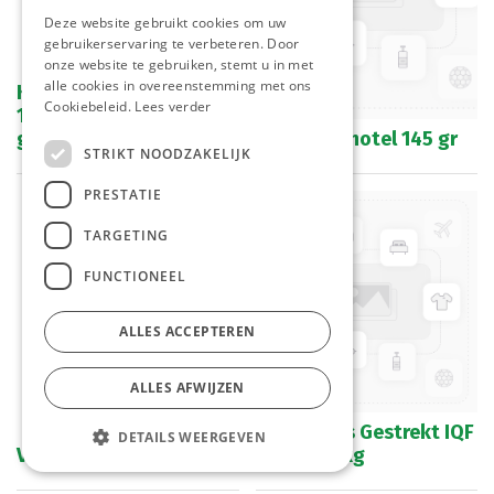
Deze website gebruikt cookies om uw
gebruikerservaring te verbeteren. Door
onze website te gebruiken, stemt u in met
alle cookies in overeenstemming met ons
Kabeljauw Haasjes Atl.
Cookiebeleid.
Lees verder
150-200gr/st Epic 800
gr
Noorse Schotel 145 gr
STRIKT NOODZAKELIJK
PRESTATIE
TARGETING
FUNCTIONEEL
ALLES ACCEPTEREN
ALLES AFWIJZEN
Tong Filets Gestrekt IQF
DETAILS WEERGEVEN
Vis Wok Mix Epic 800 gr
2-3 st - 2 kg