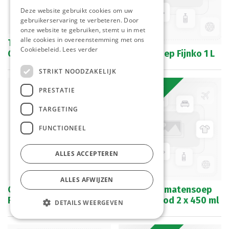
Deze website gebruikt cookies om uw
gebruikerservaring te verbeteren. Door
onze website te gebruiken, stemt u in met
alle cookies in overeenstemming met ons
Tomatensoep
Cookiebeleid.
Lees verder
Gebonden Fijnko 1 L
Aspergesoep Fijnko 1 L
STRIKT NOODZAKELIJK
Bestelartikel
PRESTATIE
TARGETING
FUNCTIONEEL
ALLES ACCEPTEREN
ALLES AFWIJZEN
Chinese Tomaten Soep
Chinese Tomatensoep
Fijnko 1 kg
De Jong Food 2 x 450 ml
DETAILS WEERGEVEN