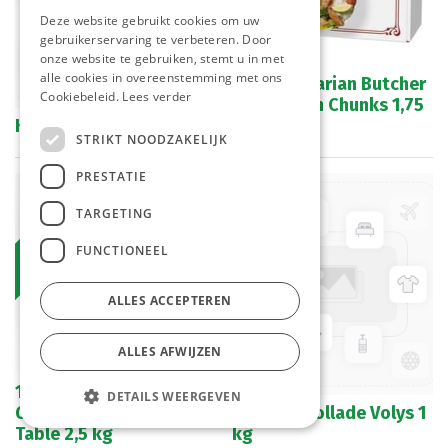
Deze website gebruikt cookies om uw
gebruikerservaring te verbeteren. Door
onze website te gebruiken, stemt u in met
alle cookies in overeenstemming met ons
The Vegetarian Butcher
Cookiebeleid.
Lees verder
No Chicken Chunks 1,75
Kip Drumstick DE KG
kg
STRIKT NOODZAKELIJK
PRESTATIE
Bestelartikel
TARGETING
FUNCTIONEEL
ALLES ACCEPTEREN
ALLES AFWIJZEN
1021131 Kiphaasje
DETAILS WEERGEVEN
Gefrituurd 10-15 gr Top
Kalkoen Rollade Volys 1
Table 2,5 kg
kg