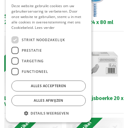
Deze website gebruikt cookies om uw
gebruikerservaring te verbeteren. Door
Snickers Ice Cream Bar
onze website te gebruiken, stemt u in met
24 x 72 ml
Smurf Up 24 x 80 ml
alle cookies in overeenstemming met ons
Cookiebeleid.
Lees verder
STRIKT NOODZAKELIJK
Bestelartikel
PRESTATIE
TARGETING
FUNCTIONEEL
ALLES ACCEPTEREN
Lactose vrij Vanille ijs
BIG White Ijsboerke 20 x
ALLES AFWIJZEN
Van Gils 80 ml
120 ml
DETAILS WEERGEVEN