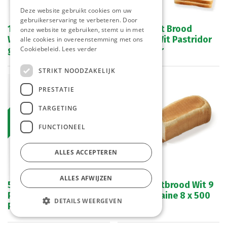
Deze website gebruikt cookies om uw
gebruikerservaring te verbeteren. Door
1008/2242 Toastbrood
5607 Toast Brood
onze website te gebruiken, stemt u in met
Wit La Lorraine 10 x 800
Premium Wit Pastridor
alle cookies in overeenstemming met ons
gr
10 x 800 gr
Cookiebeleid.
Lees verder
STRIKT NOODZAKELIJK
Bestelartikel
PRESTATIE
TARGETING
FUNCTIONEEL
ALLES ACCEPTEREN
ALLES AFWIJZEN
5608 Toastbrood
2050 Toastbrood Wit 9
Premium Country
cm La Lorraine 8 x 500
DETAILS WEERGEVEN
Pastridor 10 x 800 gr
gr