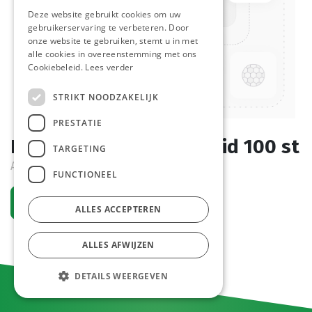
Deze website gebruikt cookies om uw
gebruikerservaring te verbeteren. Door
onze website te gebruiken, stemt u in met
alle cookies in overeenstemming met ons
Cookiebeleid.
Lees verder
STRIKT NOODZAKELIJK
PRESTATIE
Bamboe Spiesen Chef Aid 100 st
TARGETING
Actief
FUNCTIONEEL
Vraag een account aan
ALLES ACCEPTEREN
ALLES AFWIJZEN
DETAILS WEERGEVEN