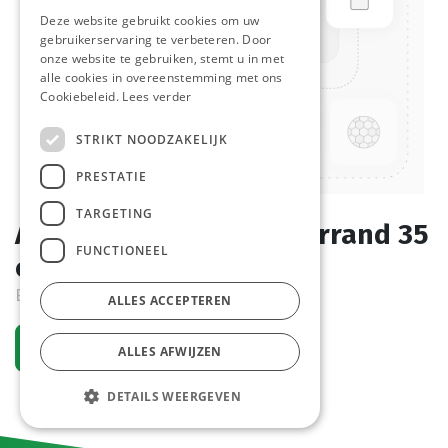
Deze website gebruikt cookies om uw
gebruikerservaring te verbeteren. Door
onze website te gebruiken, stemt u in met
alle cookies in overeenstemming met ons
Cookiebeleid.
Lees verder
STRIKT NOODZAKELIJK
PRESTATIE
TARGETING
Aftrekker Wit Met Waterrand 35
FUNCTIONEEL
cm 1 st
End of life
ALLES ACCEPTEREN
Vraag een account aan
ALLES AFWIJZEN
DETAILS WEERGEVEN