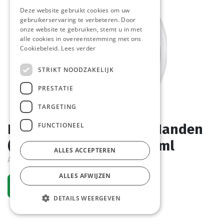
Deze website gebruikt cookies om uw
gebruikerservaring te verbeteren. Door
onze website te gebruiken, stemt u in met
alle cookies in overeenstemming met ons
Cookiebeleid.
Lees verder
STRIKT NOODZAKELIJK
PRESTATIE
TARGETING
FUNCTIONEEL
Desinfect. Alcohol Gel Handen
(pompje) Dipp (16) 500 ml
ALLES ACCEPTEREN
Actief
ALLES AFWIJZEN
Vraag een account aan
DETAILS WEERGEVEN