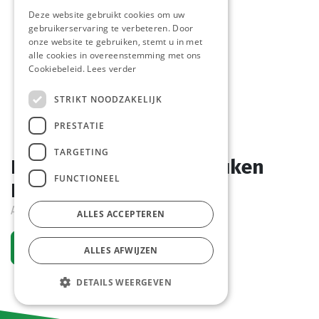
Deze website gebruikt cookies om uw
gebruikerservaring te verbeteren. Door
onze website te gebruiken, stemt u in met
alle cookies in overeenstemming met ons
Cookiebeleid.
Lees verder
STRIKT NOODZAKELIJK
PRESTATIE
TARGETING
Desinfect. Vloeistof Keuken
FUNCTIONEEL
Dipp (69) Spray 750 ml
Actief
ALLES ACCEPTEREN
Vraag een account aan
ALLES AFWIJZEN
DETAILS WEERGEVEN