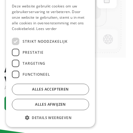
Deze website gebruikt cookies om uw
gebruikerservaring te verbeteren. Door
onze website te gebruiken, stemt u in met
alle cookies in overeenstemming met ons
Cookiebeleid.
Lees verder
STRIKT NOODZAKELIJK
PRESTATIE
TARGETING
Afwas regenereerzout
FUNCTIONEEL
Vaatwasser Sun 2 kg
Actief
ALLES ACCEPTEREN
Vraag een account aan
ALLES AFWIJZEN
DETAILS WEERGEVEN