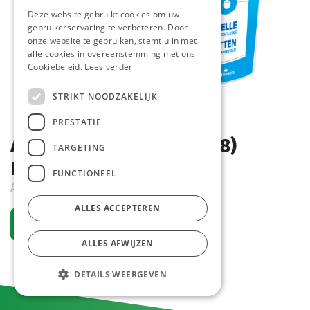
Deze website gebruikt cookies om uw
gebruikerservaring te verbeteren. Door
onze website te gebruiken, stemt u in met
alle cookies in overeenstemming met ons
Cookiebeleid.
Lees verder
STRIKT NOODZAKELIJK
PRESTATIE
Afwastabletten Dipp (28)
TARGETING
Emmer 150 st
FUNCTIONEEL
Actief
ALLES ACCEPTEREN
Vraag een account aan
ALLES AFWIJZEN
DETAILS WEERGEVEN