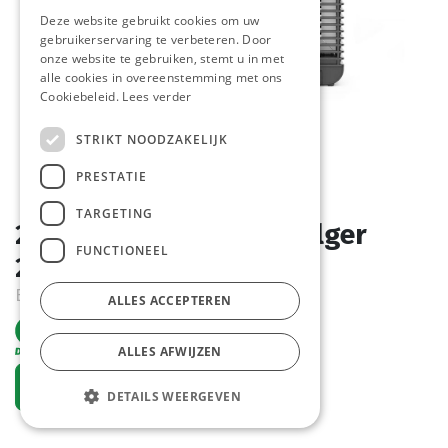
Deze website gebruikt cookies om uw
gebruikerservaring te verbeteren. Door
onze website te gebruiken, stemt u in met
alle cookies in overeenstemming met ons
Cookiebeleid.
Lees verder
STRIKT NOODZAKELIJK
PRESTATIE
TARGETING
270097 - Insectenverdelger
FUNCTIONEEL
230V-40W Hendi
Bestelartikel
ALLES ACCEPTEREN
ALLES AFWIJZEN
Vraag een account aan
DETAILS WEERGEVEN