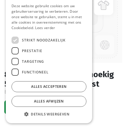
Deze website gebruikt cookies om uw
gebruikerservaring te verbeteren. Door
onze website te gebruiken, stemt u in met
alle cookies in overeenstemming met ons
Cookiebeleid.
Lees verder
STRIKT NOODZAKELIJK
PRESTATIE
TARGETING
FUNCTIONEEL
878101 Dienblad Rechthoekig
530 x 325 mm Antislip 1st
ALLES ACCEPTEREN
Bestelartikel
ALLES AFWIJZEN
Vraag een account aan
DETAILS WEERGEVEN