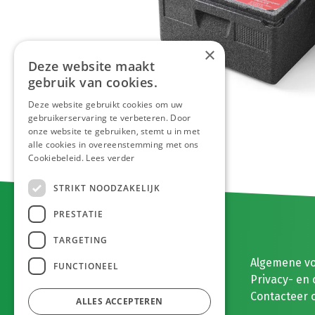
×
Deze website maakt
gebruik van cookies.
Deze website gebruikt cookies om uw
gebruikerservaring te verbeteren. Door
onze website te gebruiken, stemt u in met
alle cookies in overeenstemming met ons
Cookiebeleid.
Lees verder
STRIKT NOODZAKELIJK
PRESTATIE
TARGETING
E. MEEUWISSEN BV
Algemene v
FUNCTIONEEL
Gaston Eyskenslaan 2
Privacy- en 
3900 Pelt, België
Contacteer 
ALLES ACCEPTEREN