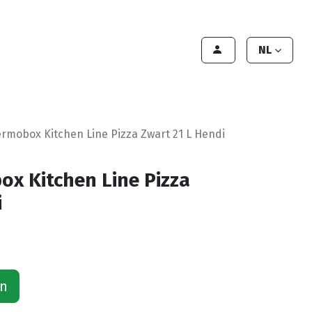
lant worden
Contact
Handleiding
NL
rmobox Kitchen Line Pizza Zwart 21 L Hendi
x Kitchen Line Pizza
i
an