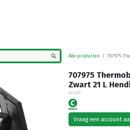
Startpagina
Winkel
Vestigingen
Deals
K
Alle producten
707975 The
707975 Thermobo
Zwart 21 L Hend
Actief
Vraag een account a