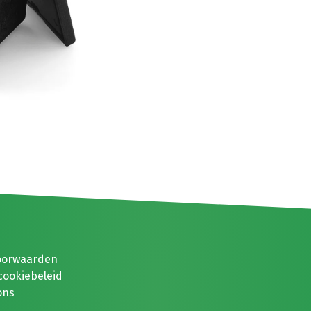
oorwaarden
cookiebeleid
ons