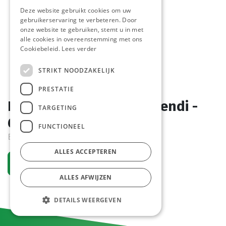
Deze website gebruikt cookies om uw
gebruikerservaring te verbeteren. Door
onze website te gebruiken, stemt u in met
alle cookies in overeenstemming met ons
Cookiebeleid.
Lees verder
STRIKT NOODZAKELIJK
PRESTATIE
Bolzeef fijn gaas Inox Hendi -
TARGETING
638903
FUNCTIONEEL
Bestelartikel
ALLES ACCEPTEREN
Vraag een account aan
ALLES AFWIJZEN
DETAILS WEERGEVEN