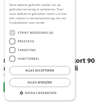
Deze website gebruikt cookies om uw
gebruikerservaring te verbeteren. Door
onze website te gebruiken, stemt u in met
alle cookies in overeenstemming met ons
Cookiebeleid.
Lees verder
STRIKT NOODZAKELIJK
PRESTATIE
TARGETING
FUNCTIONEEL
842218 Universeelmes kort 90
mm groen PP heft Hendi
ALLES ACCEPTEREN
Bestelartikel
ALLES AFWIJZEN
Vraag een account aan
DETAILS WEERGEVEN